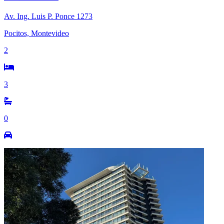
Av. Ing. Luis P. Ponce 1273
Pocitos, Montevideo
2
3
0