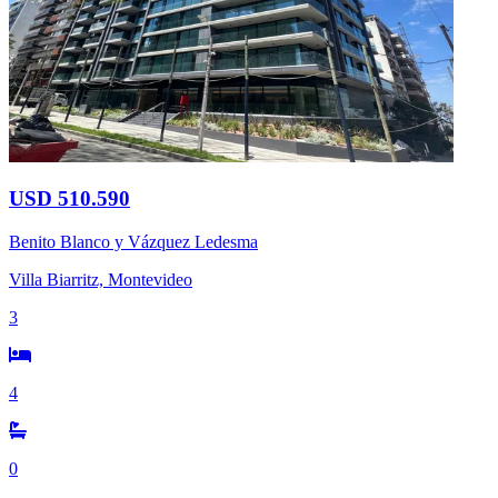
USD 510.590
Benito Blanco y Vázquez Ledesma
Villa Biarritz, Montevideo
3
4
0