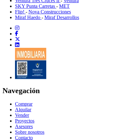
Ventura Tres Cruces II
-
Ventura
SKY Punta Carretas
-
MET
Flip!
-
Nova Construcciones
Miraf Haedo
-
Miraf Desarrollos
Navegación
Comprar
Alquilar
Vender
Proyectos
Asesores
Sobre nosotros
Contacto