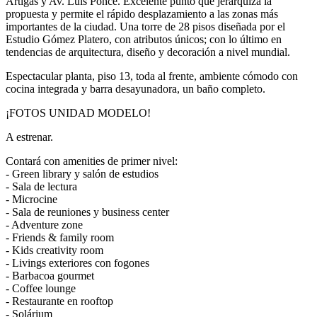
Artigas y Av. Luis Ponce. Excelente punto que jerarquiza la
propuesta y permite el rápido desplazamiento a las zonas más
importantes de la ciudad. Una torre de 28 pisos diseñada por el
Estudio Gómez Platero, con atributos únicos; con lo último en
tendencias de arquitectura, diseño y decoración a nivel mundial.
Espectacular planta, piso 13, toda al frente, ambiente cómodo con
cocina integrada y barra desayunadora, un baño completo.
¡FOTOS UNIDAD MODELO!
A estrenar.
Contará con amenities de primer nivel:
- Green library y salón de estudios
- Sala de lectura
- Microcine
- Sala de reuniones y business center
- Adventure zone
- Friends & family room
- Kids creativity room
- Livings exteriores con fogones
- Barbacoa gourmet
- Coffee lounge
- Restaurante en rooftop
- Solárium