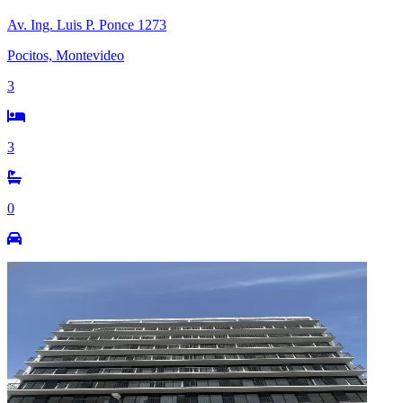
Av. Ing. Luis P. Ponce 1273
Pocitos, Montevideo
3
3
0