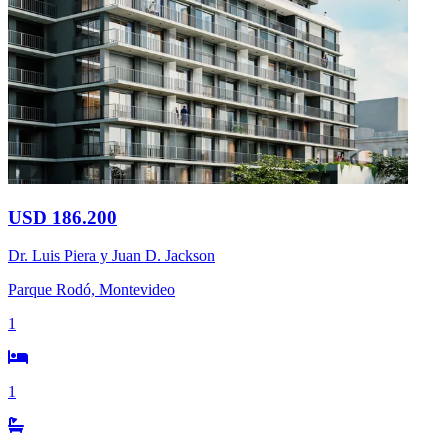
USD 186.200
Dr. Luis Piera y Juan D. Jackson
Parque Rodó, Montevideo
1
1