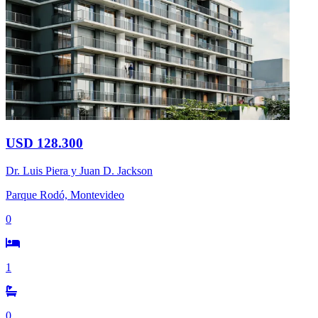
USD 128.300
Dr. Luis Piera y Juan D. Jackson
Parque Rodó, Montevideo
0
1
0