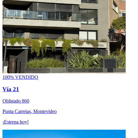
100% VENDIDO
Vía 21
Obligado 860
Punta Carretas, Montevideo
¡Estrena hoy!