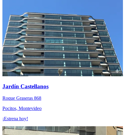
Jardín Castellanos
Roque Graseras 868
Pocitos, Montevideo
¡Estrena hoy!