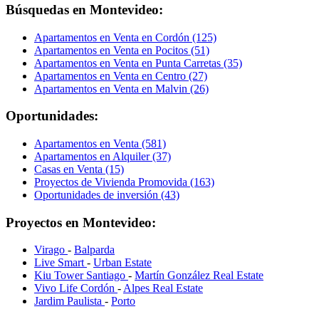
Búsquedas en Montevideo:
Apartamentos en Venta en Cordón (125)
Apartamentos en Venta en Pocitos (51)
Apartamentos en Venta en Punta Carretas (35)
Apartamentos en Venta en Centro (27)
Apartamentos en Venta en Malvin (26)
Oportunidades:
Apartamentos en Venta (581)
Apartamentos en Alquiler (37)
Casas en Venta (15)
Proyectos de Vivienda Promovida (163)
Oportunidades de inversión (43)
Proyectos en Montevideo:
Virago
-
Balparda
Live Smart
-
Urban Estate
Kiu Tower Santiago
-
Martín González Real Estate
Vivo Life Cordón
-
Alpes Real Estate
Jardim Paulista
-
Porto