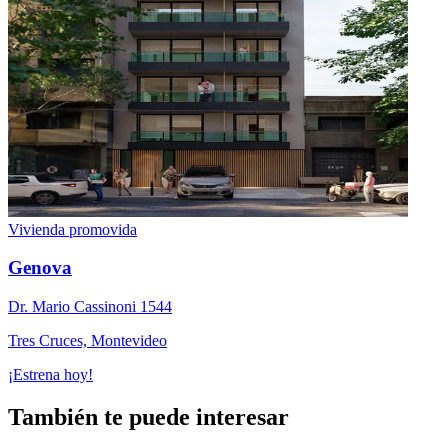
Vivienda promovida
Genova
Dr. Mario Cassinoni 1544
Tres Cruces, Montevideo
¡Estrena hoy!
También te puede interesar