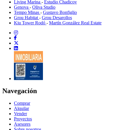
Living Marina
-
Estudio Chadicov
Genova
-
Oliva Studio
Tempo Minas
-
Gustavo Bonfiglio
Grou Habitat
-
Grou Desarollos
Kiu Tower Rodó
-
Martín González Real Estate
Navegación
Comprar
Alquilar
Vender
Proyectos
Asesores
Sobre nosotros