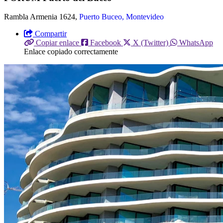
Rambla Armenia 1624,
Puerto Buceo, Montevideo
Compartir
Copiar enlace
Facebook
X (Twitter)
WhatsApp
Enlace copiado correctamente