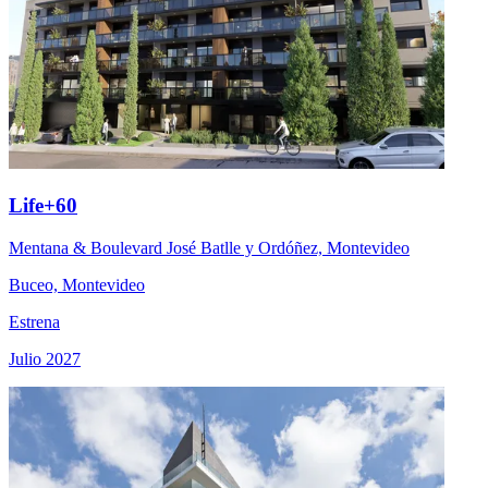
Life+60
Mentana & Boulevard José Batlle y Ordóñez, Montevideo
Buceo, Montevideo
Estrena
Julio 2027