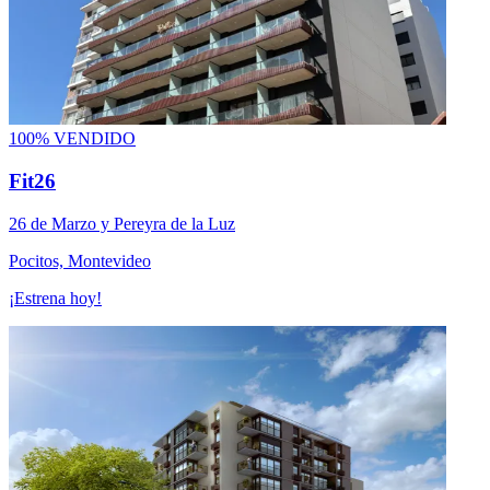
100% VENDIDO
Fit26
26 de Marzo y Pereyra de la Luz
Pocitos, Montevideo
¡Estrena hoy!