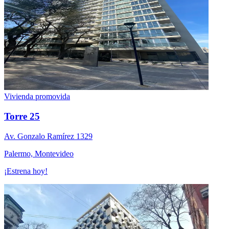
Vivienda promovida
Torre 25
Av. Gonzalo Ramí­rez 1329
Palermo, Montevideo
¡Estrena hoy!