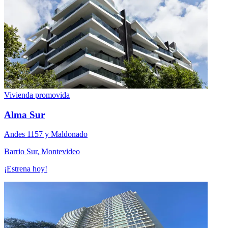
Vivienda promovida
Alma Sur
Andes 1157 y Maldonado
Barrio Sur, Montevideo
¡Estrena hoy!