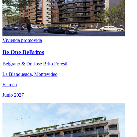
Vivienda promovida
Be One DeBritos
Belgrano & Dr. José Brito Foresti
La Blanqueada, Montevideo
Estrena
Junio 2027