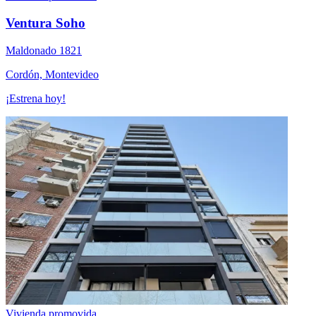
Ventura Soho
Maldonado 1821
Cordón, Montevideo
¡Estrena hoy!
Vivienda promovida