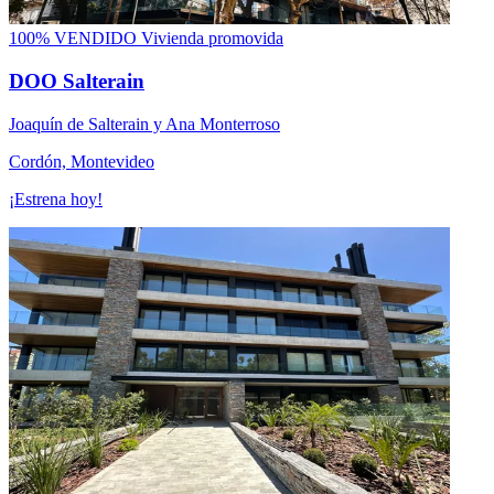
100% VENDIDO
Vivienda promovida
DOO Salterain
Joaquín de Salterain y Ana Monterroso
Cordón, Montevideo
¡Estrena hoy!