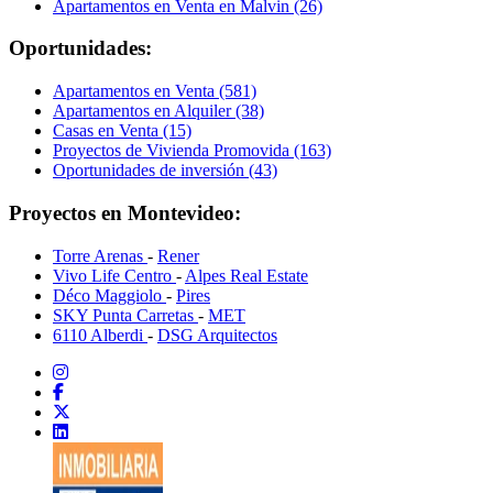
Apartamentos en Venta en Malvin (26)
Oportunidades:
Apartamentos en Venta (581)
Apartamentos en Alquiler (38)
Casas en Venta (15)
Proyectos de Vivienda Promovida (163)
Oportunidades de inversión (43)
Proyectos en Montevideo:
Torre Arenas
-
Rener
Vivo Life Centro
-
Alpes Real Estate
Déco Maggiolo
-
Pires
SKY Punta Carretas
-
MET
6110 Alberdi
-
DSG Arquitectos