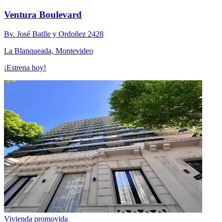
Ventura Boulevard
Bv. José Batlle y Ordoñez 2428
La Blanqueada, Montevideo
¡Estrena hoy!
Vivienda promovida