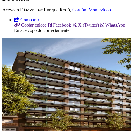
Acevedo Díaz & José Enrique Rodó,
Cordón, Montevideo
Compartir
Copiar enlace
Facebook
X (Twitter)
WhatsApp
Enlace copiado correctamente