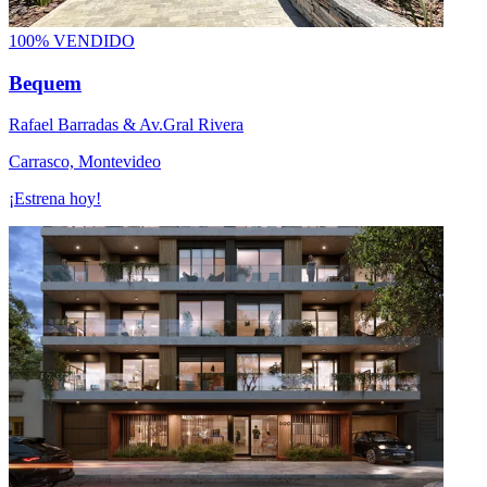
100% VENDIDO
Bequem
Rafael Barradas & Av.Gral Rivera
Carrasco, Montevideo
¡Estrena hoy!