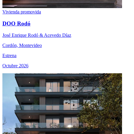
Vivienda promovida
DOO Rodó
José Enrique Rodó & Acevedo Díaz
Cordón, Montevideo
Estrena
Octubre 2026