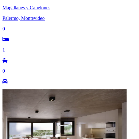
Magallanes y Canelones
Palermo, Montevideo
0
1
0