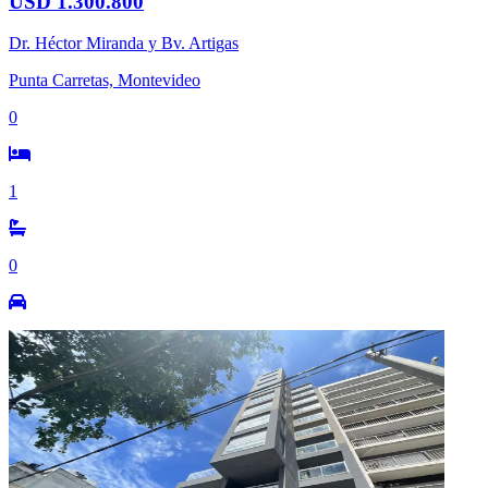
USD 1.300.800
Dr. Héctor Miranda y Bv. Artigas
Punta Carretas, Montevideo
0
1
0