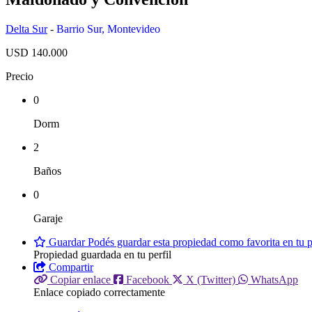
Delta Sur
-
Barrio Sur
,
Montevideo
USD 140.000
Precio
0
Dorm
2
Baños
0
Garaje
Guardar
Podés guardar esta propiedad como favorita en tu pe
Propiedad guardada en tu perfil
Compartir
Copiar enlace
Facebook
X (Twitter)
WhatsApp
Enlace copiado correctamente