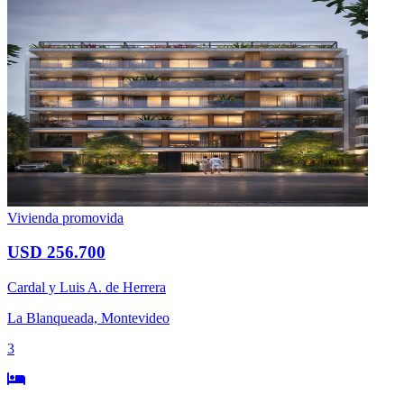
Vivienda promovida
USD 256.700
Cardal y Luis A. de Herrera
La Blanqueada, Montevideo
3