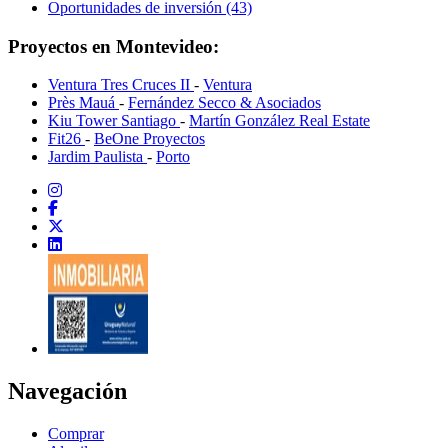
Oportunidades de inversión (43)
Proyectos en Montevideo:
Ventura Tres Cruces II
-
Ventura
Près Mauá
-
Fernández Secco & Asociados
Kiu Tower Santiago
-
Martín González Real Estate
Fit26
-
BeOne Proyectos
Jardim Paulista
-
Porto
Navegación
Comprar