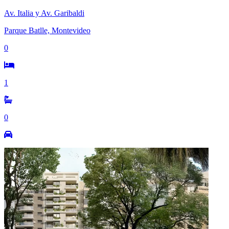
Av. Italia y Av. Garibaldi
Parque Batlle, Montevideo
0
1
0