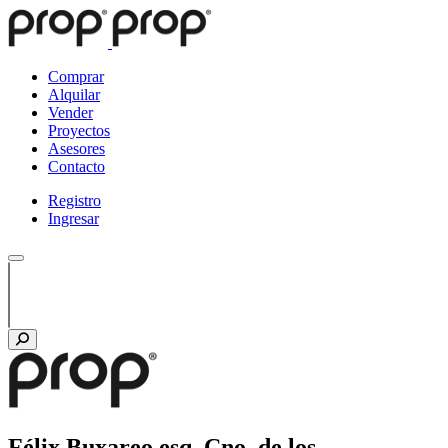
Comprar
Alquilar
Vender
Proyectos
Asesores
Contacto
Registro
Ingresar
Félix Buxareo esq. Cno. de los