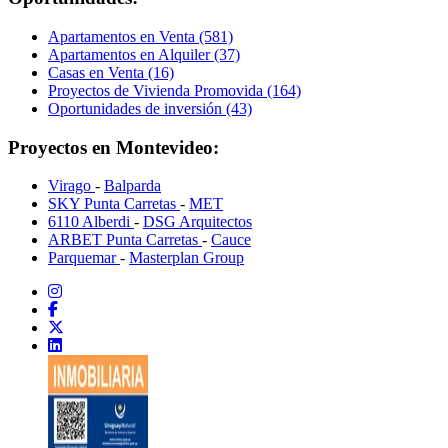
Apartamentos en Venta (581)
Apartamentos en Alquiler (37)
Casas en Venta (16)
Proyectos de Vivienda Promovida (164)
Oportunidades de inversión (43)
Proyectos en Montevideo:
Virago
-
Balparda
SKY Punta Carretas
-
MET
6110 Alberdi
-
DSG Arquitectos
ARBET Punta Carretas
-
Cauce
Parquemar
-
Masterplan Group