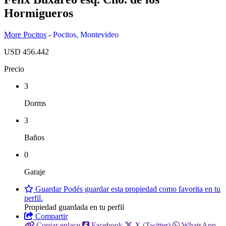
Hormigueros
More Pocitos
-
Pocitos
,
Montevideo
USD 456.442
Precio
3
Dorms
3
Baños
0
Garaje
Guardar
Podés guardar esta propiedad como favorita en tu
perfil.
Propiedad guardada en tu perfil
Compartir
Copiar enlace
Facebook
X (Twitter)
WhatsApp