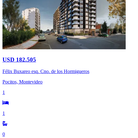
USD 182.505
Félix Buxareo esq. Cno. de los Hormigueros
Pocitos, Montevideo
1
1
0