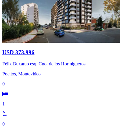
USD 373.996
Félix Buxareo esq. Cno. de los Hormigueros
Pocitos, Montevideo
0
1
0