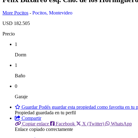
More Pocitos
-
Pocitos
,
Montevideo
USD 182.505
Precio
1
Dorm
1
Baño
0
Garaje
Guardar
Podés guardar esta propiedad como favorita en tu pe
Propiedad guardada en tu perfil
Compartir
Copiar enlace
Facebook
X (Twitter)
WhatsApp
Enlace copiado correctamente