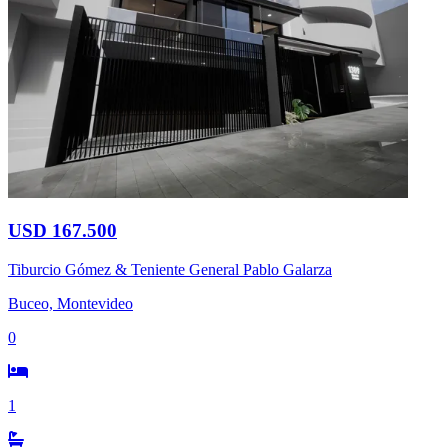
USD 167.500
Tiburcio Gómez & Teniente General Pablo Galarza
Buceo, Montevideo
0
1