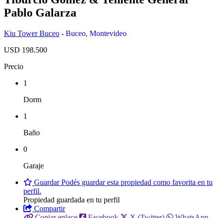
Pablo Galarza
Kiu Tower Buceo
-
Buceo
,
Montevideo
USD 198.500
Precio
1
Dorm
1
Baño
0
Garaje
Guardar
Podés guardar esta propiedad como favorita en tu
perfil.
Propiedad guardada en tu perfil
Compartir
Copiar enlace
Facebook
X (Twitter)
WhatsApp