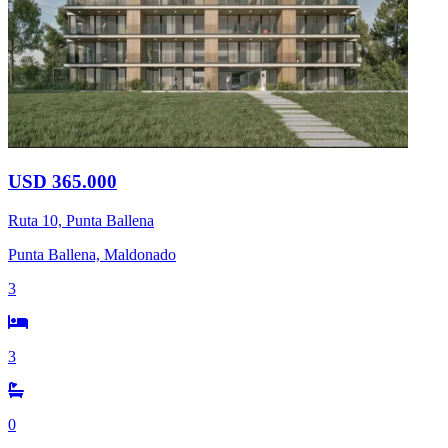
USD 365.000
Ruta 10, Punta Ballena
Punta Ballena, Maldonado
3
3
0