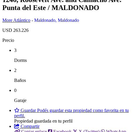
Punta del Este / MALDONADO
More Atlántico
-
Maldonado
,
Maldonado
USD 263.226
Precio
3
Dorms
2
Baños
0
Garaje
Guardar
Podés guardar esta propiedad como favorita en tu
perfil.
Propiedad guardada en tu perfil
Compartir
Copiar enlace
Facebook
X (Twitter)
WhatsApp