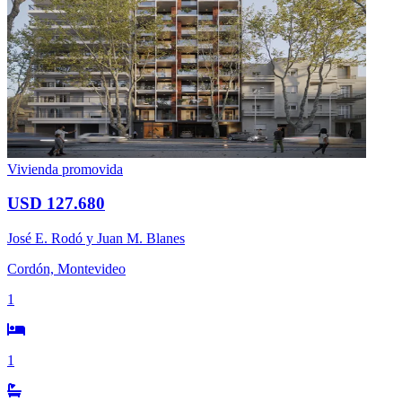
Vivienda promovida
USD 127.680
José E. Rodó y Juan M. Blanes
Cordón, Montevideo
1
1