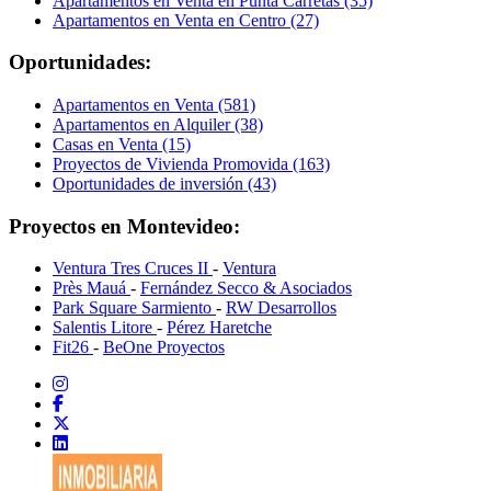
Apartamentos en Venta en Punta Carretas (35)
Apartamentos en Venta en Centro (27)
Oportunidades:
Apartamentos en Venta (581)
Apartamentos en Alquiler (38)
Casas en Venta (15)
Proyectos de Vivienda Promovida (163)
Oportunidades de inversión (43)
Proyectos en Montevideo:
Ventura Tres Cruces II
-
Ventura
Près Mauá
-
Fernández Secco & Asociados
Park Square Sarmiento
-
RW Desarrollos
Salentis Litore
-
Pérez Haretche
Fit26
-
BeOne Proyectos