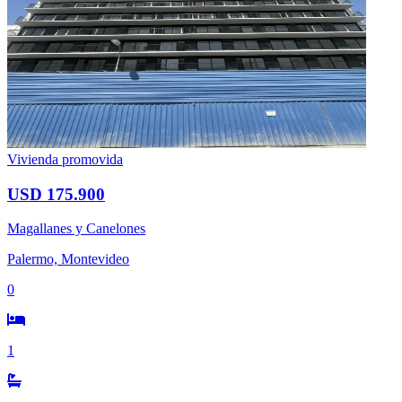
Vivienda promovida
USD 175.900
Magallanes y Canelones
Palermo, Montevideo
0
1