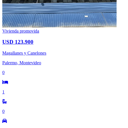
Vivienda promovida
USD 123.900
Magallanes y Canelones
Palermo, Montevideo
0
1
0