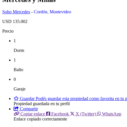
Soho Mercedes
-
Cordón
,
Montevideo
USD 135.002
Precio
1
Dorm
1
Baño
0
Garaje
Guardar
Podés guardar esta propiedad como favorita en tu pe
Propiedad guardada en tu perfil
Compartir
Copiar enlace
Facebook
X (Twitter)
WhatsApp
Enlace copiado correctamente