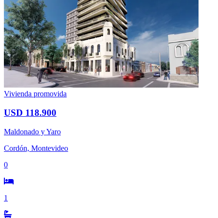
Vivienda promovida
USD 118.900
Maldonado y Yaro
Cordón, Montevideo
0
1