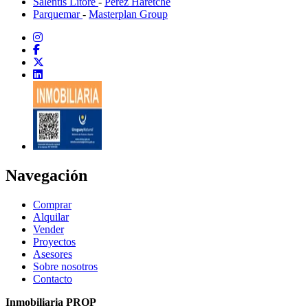
Salentis Litore
-
Pérez Haretche
Parquemar
-
Masterplan Group
Navegación
Comprar
Alquilar
Vender
Proyectos
Asesores
Sobre nosotros
Contacto
Inmobiliaria PROP