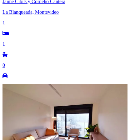
Jaime Cibils y Cornelio Cantera
La Blanqueada, Montevideo
1
1
0