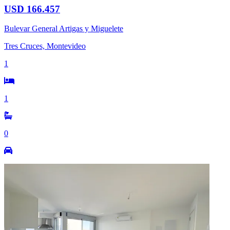
USD 166.457
Bulevar General Artigas y Miguelete
Tres Cruces, Montevideo
1
1
0