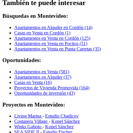
También te puede interesar
Búsquedas en Montevideo:
Apartamentos en Alquiler en Cordón (14)
Casas en Venta en Cordón (1)
Apartamentos en Venta en Cordón (125)
Apartamentos en Venta en Pocitos (51)
Apartamentos en Venta en Punta Carretas (35)
Oportunidades:
Apartamentos en Venta (581)
Apartamentos en Alquiler (37)
Casas en Venta (16)
Proyectos de Vivienda Promovida (164)
Oportunidades de inversión (43)
Proyectos en Montevideo:
Living Marina
-
Estudio Chadicov
Costanera Village
-
Kopel Sánchez
Winks Gaboto
-
Kopel Sánchez
SEA SIDE II
-
Estudio Fischer