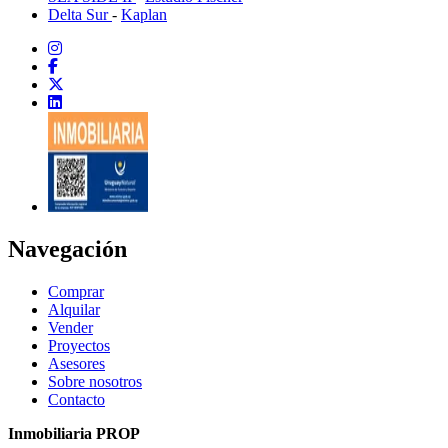
Delta Sur
-
Kaplan
Navegación
Comprar
Alquilar
Vender
Proyectos
Asesores
Sobre nosotros
Contacto
Inmobiliaria PROP