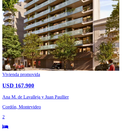
Vivienda promovida
USD 167.900
Ana M. de Lavalleja y Juan Paullier
Cordón, Montevideo
2