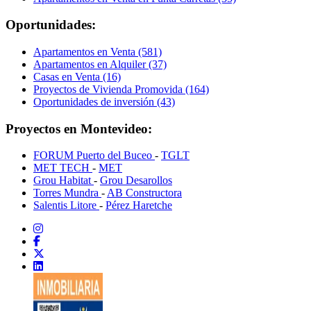
Oportunidades:
Apartamentos en Venta (581)
Apartamentos en Alquiler (37)
Casas en Venta (16)
Proyectos de Vivienda Promovida (164)
Oportunidades de inversión (43)
Proyectos en Montevideo:
FORUM Puerto del Buceo
-
TGLT
MET TECH
-
MET
Grou Habitat
-
Grou Desarollos
Torres Mundra
-
AB Constructora
Salentis Litore
-
Pérez Haretche