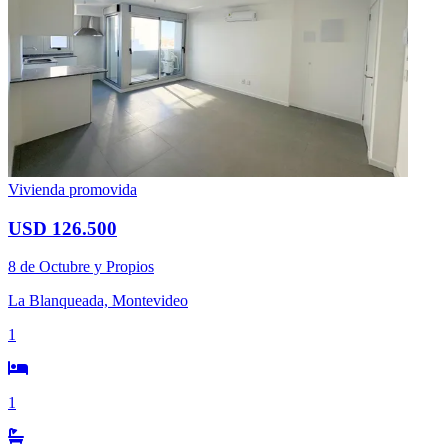
Vivienda promovida
USD 126.500
8 de Octubre y Propios
La Blanqueada, Montevideo
1
1