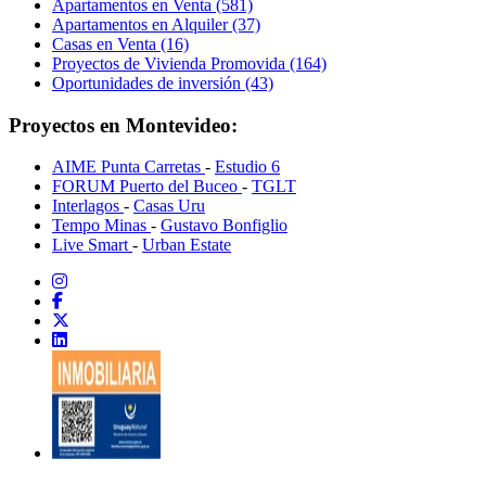
Apartamentos en Venta (581)
Apartamentos en Alquiler (37)
Casas en Venta (16)
Proyectos de Vivienda Promovida (164)
Oportunidades de inversión (43)
Proyectos en Montevideo:
AIME Punta Carretas
-
Estudio 6
FORUM Puerto del Buceo
-
TGLT
Interlagos
-
Casas Uru
Tempo Minas
-
Gustavo Bonfiglio
Live Smart
-
Urban Estate