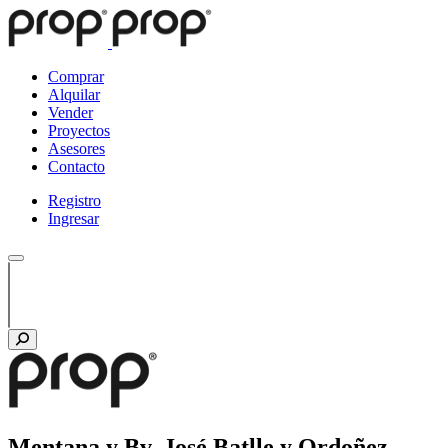
Comprar
Alquilar
Vender
Proyectos
Asesores
Contacto
Registro
Ingresar
Mentana y Bv. José Batlle y Ordoñez