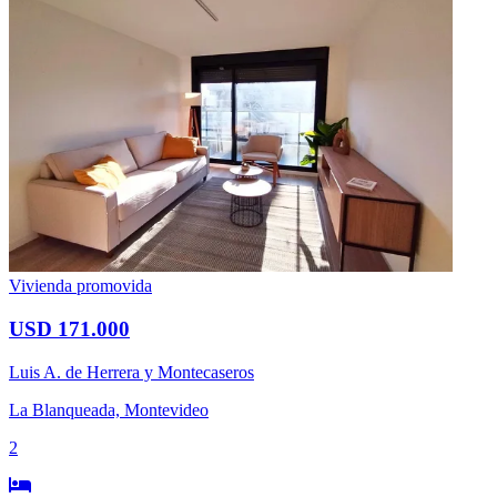
Vivienda promovida
USD 171.000
Luis A. de Herrera y Montecaseros
La Blanqueada, Montevideo
2