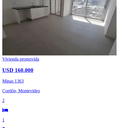
Vivienda promovida
USD 160.000
Minas 1363
Cordón, Montevideo
2
1