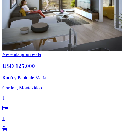
Vivienda promovida
USD 125.000
Rodó y Pablo de María
Cordón, Montevideo
1
1