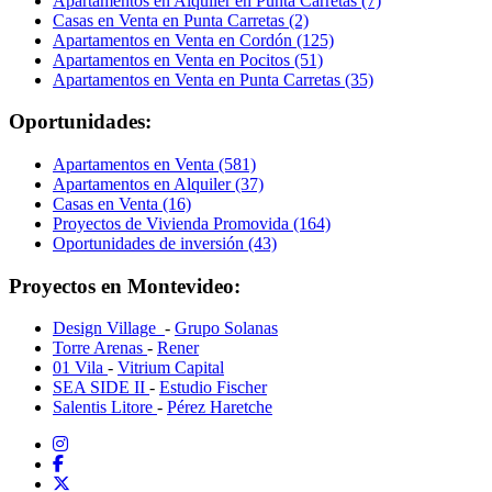
Apartamentos en Alquiler en Punta Carretas (7)
Casas en Venta en Punta Carretas (2)
Apartamentos en Venta en Cordón (125)
Apartamentos en Venta en Pocitos (51)
Apartamentos en Venta en Punta Carretas (35)
Oportunidades:
Apartamentos en Venta (581)
Apartamentos en Alquiler (37)
Casas en Venta (16)
Proyectos de Vivienda Promovida (164)
Oportunidades de inversión (43)
Proyectos en Montevideo:
Design Village
-
Grupo Solanas
Torre Arenas
-
Rener
01 Vila
-
Vitrium Capital
SEA SIDE II
-
Estudio Fischer
Salentis Litore
-
Pérez Haretche