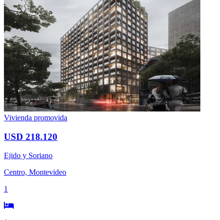
Vivienda promovida
USD 218.120
Ejido y Soriano
Centro, Montevideo
1