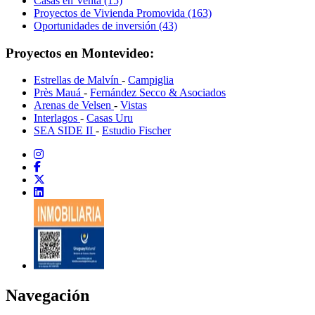
Casas en Venta (15)
Proyectos de Vivienda Promovida (163)
Oportunidades de inversión (43)
Proyectos en Montevideo:
Estrellas de Malvín
-
Campiglia
Près Mauá
-
Fernández Secco & Asociados
Arenas de Velsen
-
Vistas
Interlagos
-
Casas Uru
SEA SIDE II
-
Estudio Fischer
Navegación