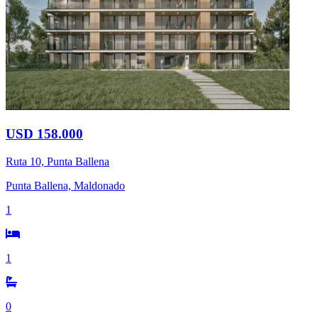
USD 158.000
Ruta 10, Punta Ballena
Punta Ballena, Maldonado
1
1
0