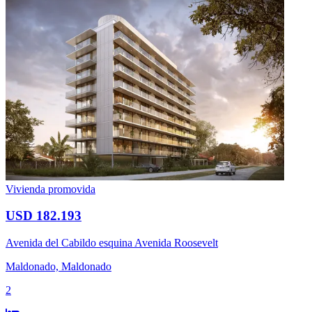
Vivienda promovida
USD 182.193
Avenida del Cabildo esquina Avenida Roosevelt
Maldonado, Maldonado
2