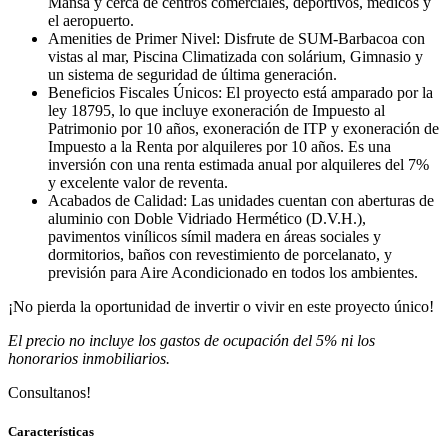
Mansa y cerca de centros comerciales, deportivos, médicos y
el aeropuerto.
Amenities de Primer Nivel:
Disfrute de SUM-Barbacoa con
vistas al mar, Piscina Climatizada con solárium, Gimnasio y
un sistema de seguridad de última generación.
Beneficios Fiscales Únicos:
El proyecto está amparado por la
ley 18795, lo que incluye
exoneración de Impuesto al
Patrimonio por 10 años
,
exoneración de ITP
y
exoneración de
Impuesto a la Renta por alquileres por 10 años
. Es una
inversión con una renta estimada anual por alquileres del 7%
y excelente valor de reventa.
Acabados de Calidad:
Las unidades cuentan con aberturas de
aluminio con Doble Vidriado Hermético (D.V.H.),
pavimentos vinílicos símil madera en áreas sociales y
dormitorios, baños con revestimiento de porcelanato, y
previsión para Aire Acondicionado en todos los ambientes.
¡No pierda la oportunidad de invertir o vivir en este proyecto único!
El precio no incluye los gastos de ocupación del 5% ni los
honorarios inmobiliarios.
Consultanos!
Características