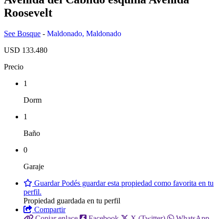
Roosevelt
See Bosque
-
Maldonado
,
Maldonado
USD 133.480
Precio
1
Dorm
1
Baño
0
Garaje
Guardar
Podés guardar esta propiedad como favorita en tu
perfil.
Propiedad guardada en tu perfil
Compartir
Copiar enlace
Facebook
X (Twitter)
WhatsApp