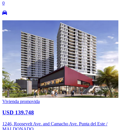
0
Vivienda promovida
USD 139.748
1246, Roosevelt Ave. and Camacho Ave. Punta del Este /
MALDONADO