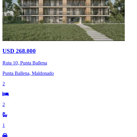
USD 268.000
Ruta 10, Punta Ballena
Punta Ballena, Maldonado
2
2
1