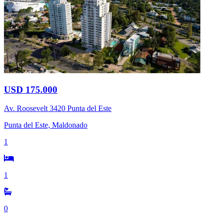
USD 175.000
Av. Roosevelt 3420 Punta del Este
Punta del Este, Maldonado
1
1
0