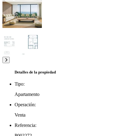
Detalles de la propiedad
Tipo:
Apartamento
Operación:
Venta
Referencia:
P002272