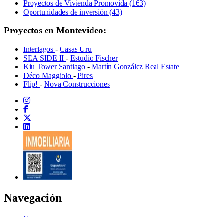
Proyectos de Vivienda Promovida (163)
Oportunidades de inversión (43)
Proyectos en Montevideo:
Interlagos
-
Casas Uru
SEA SIDE II
-
Estudio Fischer
Kiu Tower Santiago
-
Martín González Real Estate
Déco Maggiolo
-
Pires
Flip!
-
Nova Construcciones
Navegación