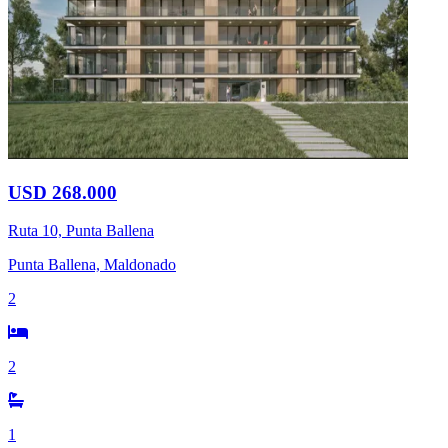
USD 268.000
Ruta 10, Punta Ballena
Punta Ballena, Maldonado
2
2
1