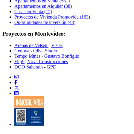
Apartamentos en Venta (581)
Apartamentos en Alquiler (38)
Casas en Venta (15)
Proyectos de Vivienda Promovida (163)
Oportunidades de inversión (43)
Proyectos en Montevideo:
Arenas de Velsen
-
Vistas
Genova
-
Oliva Studio
Tempo Minas
-
Gustavo Bonfiglio
Flip!
-
Nova Construcciones
DOO Salterain
-
GPD