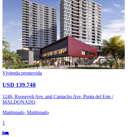
Vivienda promovida
USD 139.748
1246, Roosevelt Ave. and Camacho Ave. Punta del Este /
MALDONADO
Maldonado, Maldonado
1