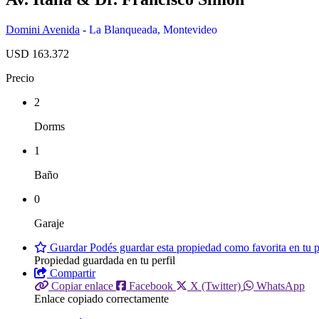
Domini Avenida
-
La Blanqueada
,
Montevideo
USD 163.372
Precio
2
Dorms
1
Baño
0
Garaje
Guardar
Podés guardar esta propiedad como favorita en tu pe
Propiedad guardada en tu perfil
Compartir
Copiar enlace
Facebook
X (Twitter)
WhatsApp
Enlace copiado correctamente