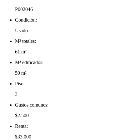
P002046
Condición:
Usado
M² totales:
61 m²
M² edificados:
50 m²
Piso:
3
Gastos comunes:
$2.500
Renta:
$33.000