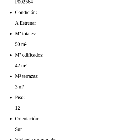
P002564
Condición:
A Estrenar
M² totales:
50 m²
M² edificados:
42 m²
M² terrazas:
3 m²
Piso:
12
Orientación:
Sur
Vivienda promovida: