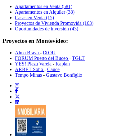
Apartamentos en Venta (581)
Apartamentos en Alquiler (38)
Casas en Venta (15)
Proyectos de Vivienda Promovida (163)
Oportunidades de inversión (43)
Proyectos en Montevideo:
Alma Brava
-
IXOU
FORUM Puerto del Buceo
-
TGLT
YES! Plaza Varela
-
Kaplan
ARBET Soho
-
Cauce
Tempo Minas
-
Gustavo Bonfiglio