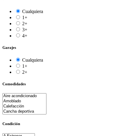
Cualquiera
1+
2+
3+
4+
Garajes
Cualquiera
1+
2+
Comodidades
Condición