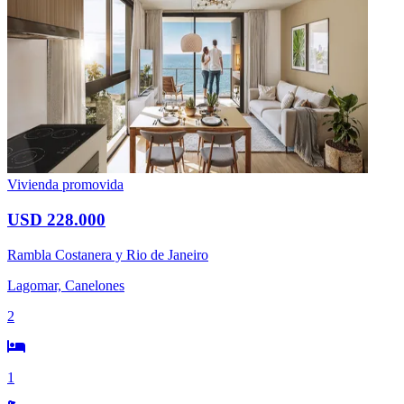
Vivienda promovida
USD 228.000
Rambla Costanera y Rio de Janeiro
Lagomar, Canelones
2
1