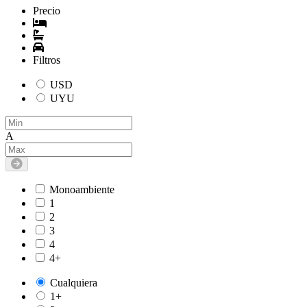
Precio
Filtros
USD
UYU
A
Monoambiente
1
2
3
4
4+
Cualquiera
1+