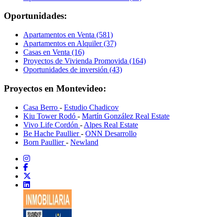
Oportunidades:
Apartamentos en Venta (581)
Apartamentos en Alquiler (37)
Casas en Venta (16)
Proyectos de Vivienda Promovida (164)
Oportunidades de inversión (43)
Proyectos en Montevideo:
Casa Berro
-
Estudio Chadicov
Kiu Tower Rodó
-
Martín González Real Estate
Vivo Life Cordón
-
Alpes Real Estate
Be Hache Paullier
-
ONN Desarrollo
Born Paullier
-
Newland