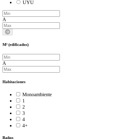
UYU
A
M² (edificados)
A
Habitaciones
Monoambiente
1
2
3
4
4+
Baños