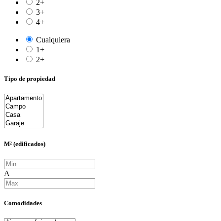
2+
3+
4+
Cualquiera
1+
2+
Tipo de propiedad
M² (edificados)
A
Comodidades