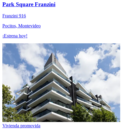
Park Square Franzini
Franzini 916
Pocitos, Montevideo
¡Estrena hoy!
Vivienda promovida