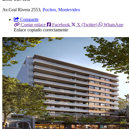
Av.Gral Rivera 2553,
Pocitos, Montevideo
Compartir
Copiar enlace
Facebook
X (Twitter)
WhatsApp
Enlace copiado correctamente