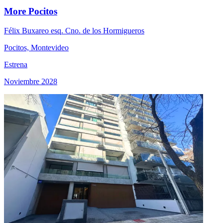
More Pocitos
Félix Buxareo esq. Cno. de los Hormigueros
Pocitos, Montevideo
Estrena
Noviembre 2028