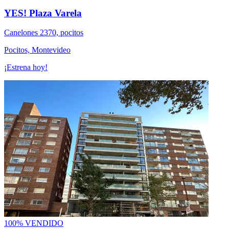
YES! Plaza Varela
Canelones 2370, pocitos
Pocitos, Montevideo
¡Estrena hoy!
100% VENDIDO