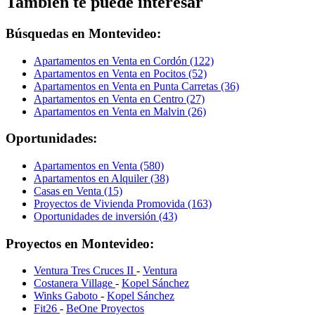
También te puede interesar
Búsquedas en Montevideo:
Apartamentos en Venta en Cordón (122)
Apartamentos en Venta en Pocitos (52)
Apartamentos en Venta en Punta Carretas (36)
Apartamentos en Venta en Centro (27)
Apartamentos en Venta en Malvin (26)
Oportunidades:
Apartamentos en Venta (580)
Apartamentos en Alquiler (38)
Casas en Venta (15)
Proyectos de Vivienda Promovida (163)
Oportunidades de inversión (43)
Proyectos en Montevideo:
Ventura Tres Cruces II
-
Ventura
Costanera Village
-
Kopel Sánchez
Winks Gaboto
-
Kopel Sánchez
Fit26
-
BeOne Proyectos