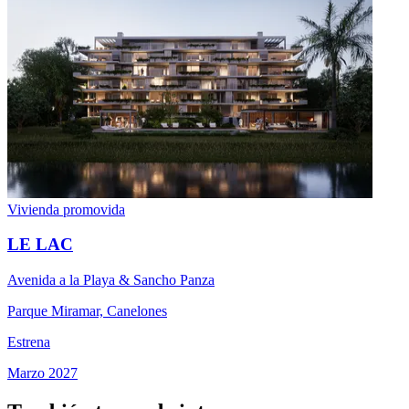
Vivienda promovida
LE LAC
Avenida a la Playa & Sancho Panza
Parque Miramar, Canelones
Estrena
Marzo 2027