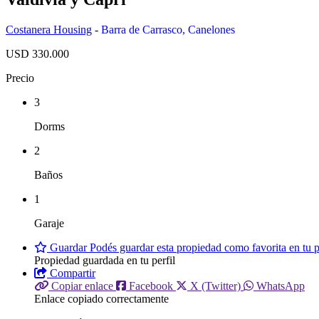
Costanera Housing
-
Barra de Carrasco
,
Canelones
USD 330.000
Precio
3
Dorms
2
Baños
1
Garaje
Guardar
Podés guardar esta propiedad como favorita en tu pe
Propiedad guardada en tu perfil
Compartir
Copiar enlace
Facebook
X (Twitter)
WhatsApp
Enlace copiado correctamente