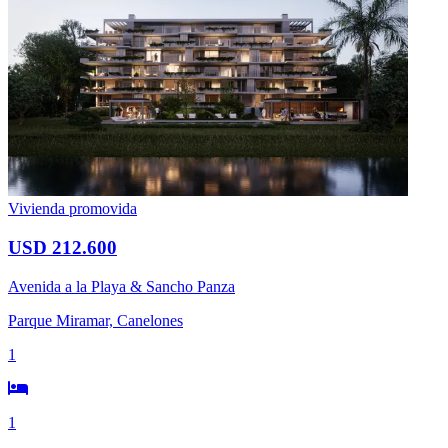
Vivienda promovida
USD 212.600
Avenida a la Playa & Sancho Panza
Parque Miramar, Canelones
1
1