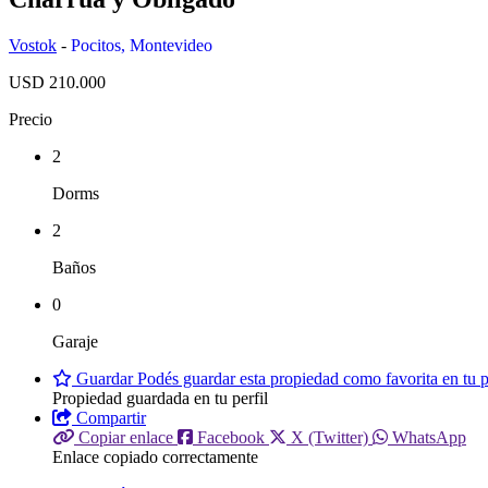
Vostok
-
Pocitos
,
Montevideo
USD 210.000
Precio
2
Dorms
2
Baños
0
Garaje
Guardar
Podés guardar esta propiedad como favorita en tu pe
Propiedad guardada en tu perfil
Compartir
Copiar enlace
Facebook
X (Twitter)
WhatsApp
Enlace copiado correctamente