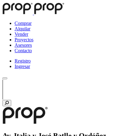
Comprar
Alquilar
Vender
Proyectos
Asesores
Contacto
Registro
Ingresar
Av. Italia y José Batlle y Ordóñez