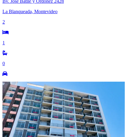
Bv. José Batlle y Ordoñez 2428
La Blanqueada, Montevideo
2
1
0