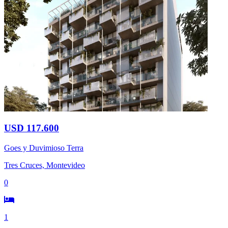
USD 117.600
Goes y Duvimioso Terra
Tres Cruces, Montevideo
0
1