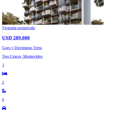
Vivienda promovida
USD 289.000
Goes y Duvimioso Terra
Tres Cruces, Montevideo
3
2
0