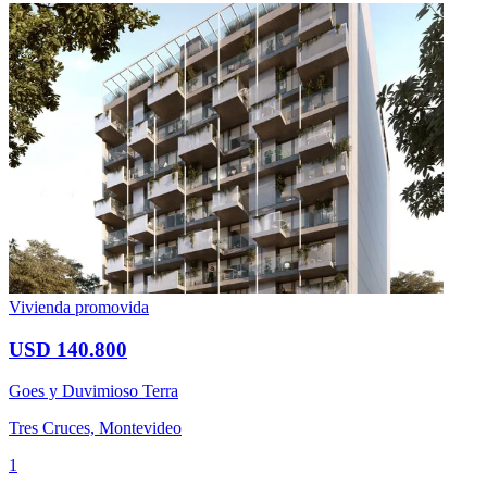
Vivienda promovida
USD 140.800
Goes y Duvimioso Terra
Tres Cruces, Montevideo
1