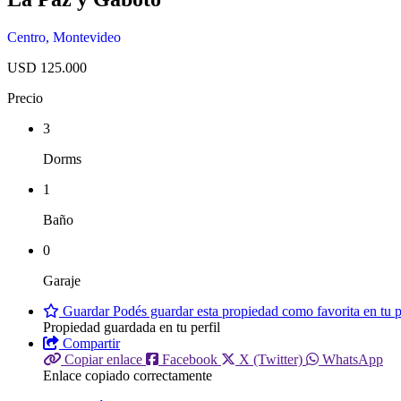
Centro
,
Montevideo
USD 125.000
Precio
3
Dorms
1
Baño
0
Garaje
Guardar
Podés guardar esta propiedad como favorita en tu pe
Propiedad guardada en tu perfil
Compartir
Copiar enlace
Facebook
X (Twitter)
WhatsApp
Enlace copiado correctamente