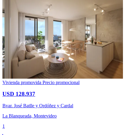
Vivienda promovida
Precio promocional
USD 128.937
Bvar. José Batlle y Ordóñez y Cardal
La Blanqueada, Montevideo
1