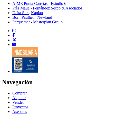
AIME Punta Carretas
-
Estudio 6
Près Mauá
-
Fernández Secco & Asociados
Delta Sur
-
Kaplan
Born Paullier
-
Newland
Parquemar
-
Masterplan Group
Navegación
Comprar
Alquilar
Vender
Proyectos
Asesores