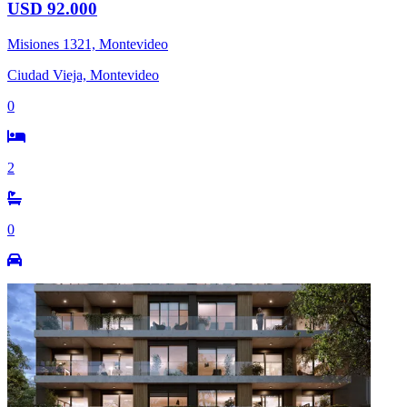
USD 92.000
Misiones 1321, Montevideo
Ciudad Vieja, Montevideo
0
2
0