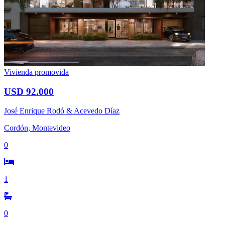
Vivienda promovida
USD 92.000
José Enrique Rodó & Acevedo Díaz
Cordón, Montevideo
0
1
0