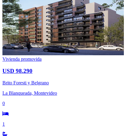
Vivienda promovida
USD 98.290
Brito Foresti y Belgrano
La Blanqueada, Montevideo
0
1