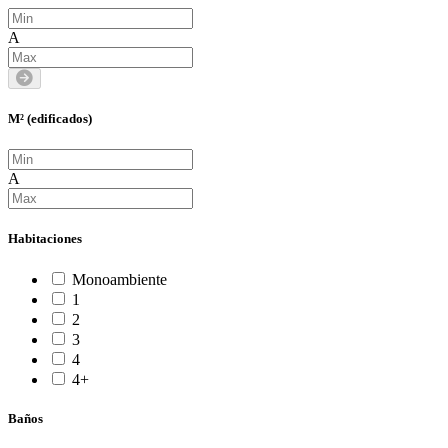
A
M² (edificados)
A
Habitaciones
Monoambiente
1
2
3
4
4+
Baños