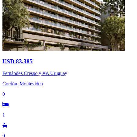
USD 83.385
Fernández Crespo y Av. Uruguay
Cordón, Montevideo
0
1
0