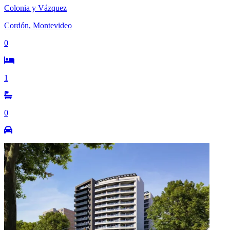
Colonia y Vázquez
Cordón, Montevideo
0
1
0