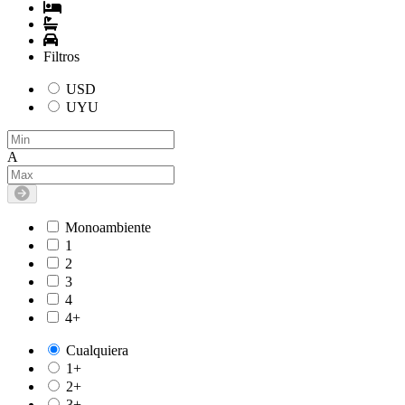
Filtros
USD
UYU
A
Monoambiente
1
2
3
4
4+
Cualquiera
1+
2+
3+