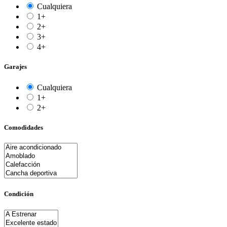
Cualquiera
1+
2+
3+
4+
Garajes
Cualquiera
1+
2+
Comodidades
Condición