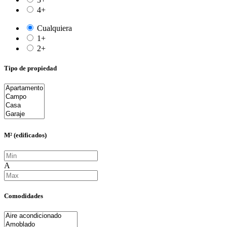
4+
Cualquiera
1+
2+
Tipo de propiedad
M² (edificados)
A
Comodidades