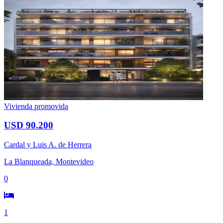
Vivienda promovida
USD 90.200
Cardal y Luis A. de Herrera
La Blanqueada, Montevideo
0
1