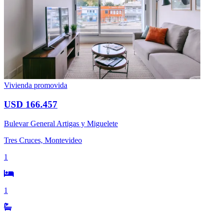
Vivienda promovida
USD 166.457
Bulevar General Artigas y Miguelete
Tres Cruces, Montevideo
1
1