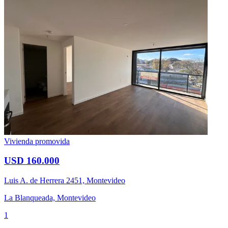
Vivienda promovida
USD 160.000
Luis A. de Herrera 2451, Montevideo
La Blanqueada, Montevideo
1