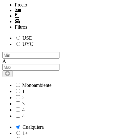
Precio
Filtros
USD
UYU
A
Monoambiente
1
2
3
4
4+
Cualquiera
1+