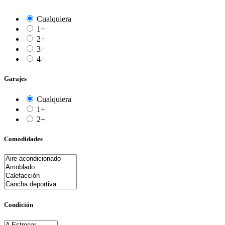
Cualquiera
1+
2+
3+
4+
Garajes
Cualquiera
1+
2+
Comodidades
Condición