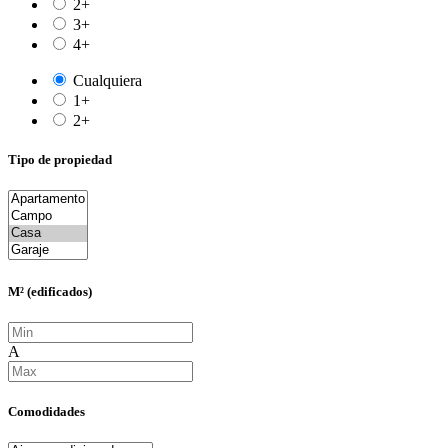
2+
3+
4+
Cualquiera
1+
2+
Tipo de propiedad
M² (edificados)
A
Comodidades