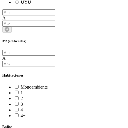
UYU
A
M² (edificados)
A
Habitaciones
Monoambiente
1
2
3
4
4+
Baños