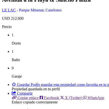
LE LAC
-
Parque Miramar
,
Canelones
USD 212.600
Precio
1
Dorm
1
Baño
0
Garaje
Guardar
Podés guardar esta propiedad como favorita en tu pe
Propiedad guardada en tu perfil
Compartir
Copiar enlace
Facebook
X (Twitter)
WhatsApp
Enlace copiado correctamente