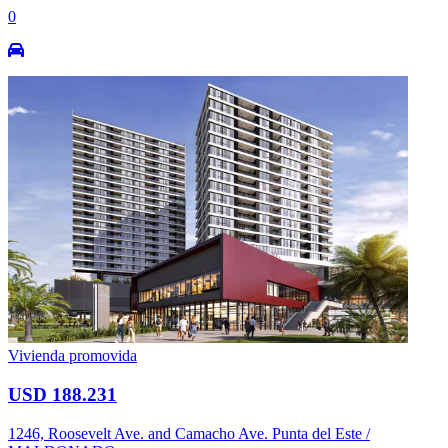
0
Vivienda promovida
USD 188.231
1246, Roosevelt Ave. and Camacho Ave. Punta del Este /