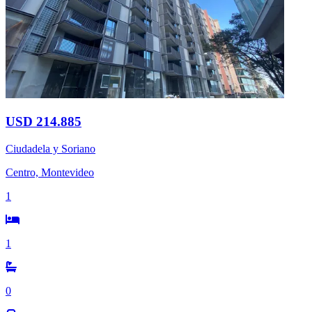
USD 214.885
Ciudadela y Soriano
Centro, Montevideo
1
1
0