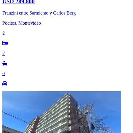
USD 289.800
Franzini entre Sarmiento y Carlos Berg
Pocitos, Montevideo
2
2
0